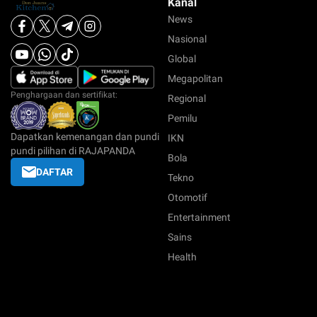
Kanal
News
Nasional
Global
Megapolitan
Penghargaan dan sertifikat:
Regional
Pemilu
Dapatkan kemenangan dan pundi
IKN
pundi pilihan di RAJAPANDA
Bola
DAFTAR
Tekno
Otomotif
Entertainment
Sains
Health