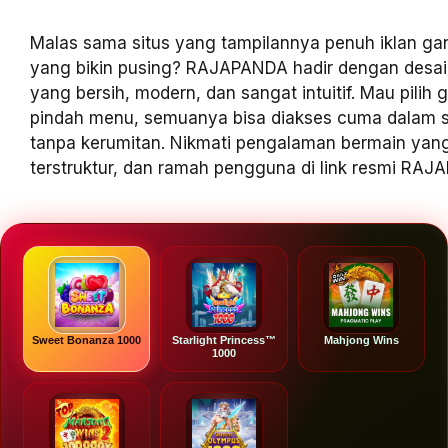
Malas sama situs yang tampilannya penuh iklan g
yang bikin pusing? RAJAPANDA hadir dengan desa
yang bersih, modern, dan sangat intuitif. Mau pilih 
pindah menu, semuanya bisa diakses cuma dalam s
tanpa kerumitan. Nikmati pengalaman bermain yan
terstruktur, dan ramah pengguna di link resmi RA
Sweet Bonanza 1000
Starlight Princess™
Mahjong Wins
1000