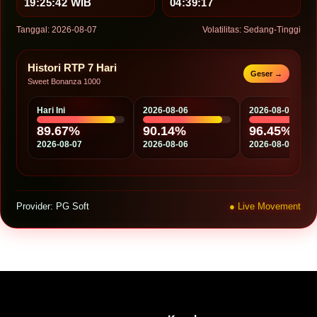
19:25:42 WIB
04:39:17
Tanggal: 2026-08-07
Volatilitas: Sedang-Tinggi
Histori RTP 7 Hari
Geser →
Sweet Bonanza 1000
Hari Ini
2026-08-06
2026-08-05
89.67%
90.14%
96.45%
2026-08-07
2026-08-06
2026-08-05
Provider: PG Soft
● Live Movement