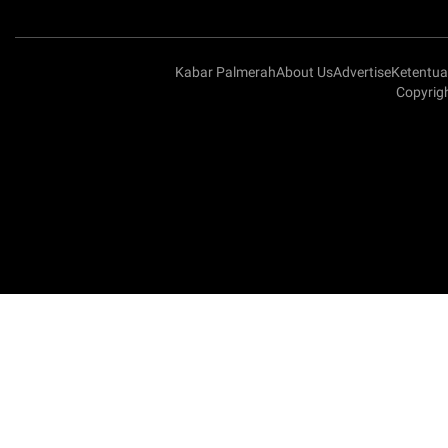
Kabar Palmerah
About Us
Advertise
Ketentu
Copyrig